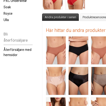
PXC Underwear
Soak
Royce
Andra produkter i serien
Produktrecensione
Ulla
Här hittar du andra produkter
Bli
återförsäljare
Återförsäljare med
hemsidor