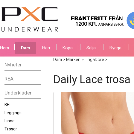
Hem
Dam
Herr
Köpa..
Sälja..
Bygga..
Dam
>
Märken
>
LingaDore
>
Nyheter
Daily Lace trosa
REA
Underkläder
BH
Leggings
Linne
Trosor