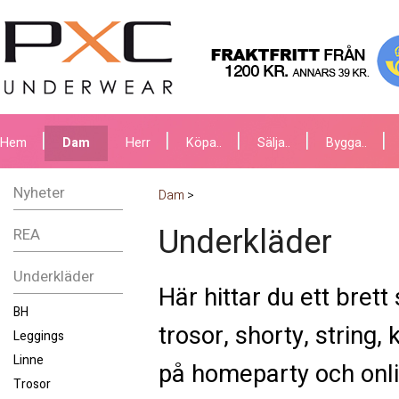
Hem
Dam
Herr
Köpa..
Sälja..
Bygga..
Nyheter
Dam
>
Underkläder
REA
Underkläder
Här hittar du ett bre
BH
trosor, shorty, string,
Leggings
Linne
på homeparty och online
Trosor