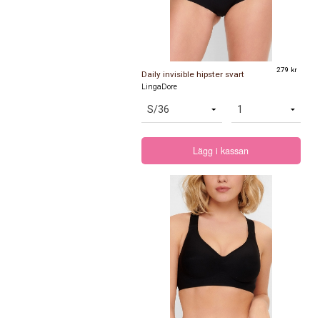
279 kr
Daily invisible hipster svart
LingaDore
Lägg i kassan