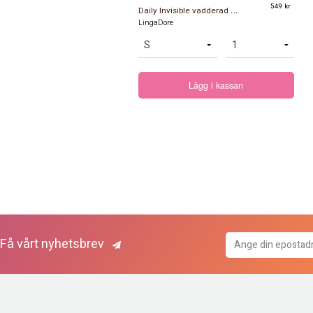
D
aily Invisible vadderad bh svart
549 kr
LingaDore
Lägg i kassan
Få vårt nyhetsbrev