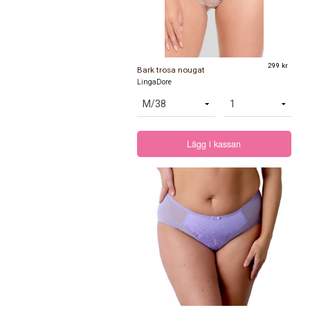
299 kr
Bark trosa nougat
LingaDore
Lägg i kassan