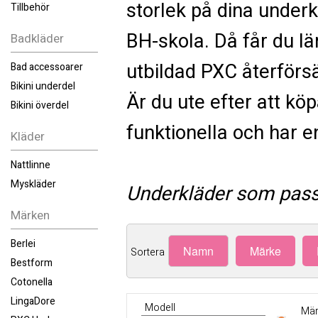
storlek på dina under
Tillbehör
BH-skola. Då får du lä
Badkläder
utbildad PXC återförsä
Bad accessoarer
Bikini underdel
Är du ute efter att kö
Bikini överdel
funktionella och har e
Kläder
Nattlinne
Myskläder
Underkläder som pass
Märken
Berlei
Namn
Märke
Sortera
Bestform
Cotonella
LingaDore
Modell
Mär