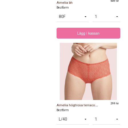
649 kr
Amelia bh
Bestform
Lägg i kassan
A
melia högtrosa terracotta
299 kr
Bestform