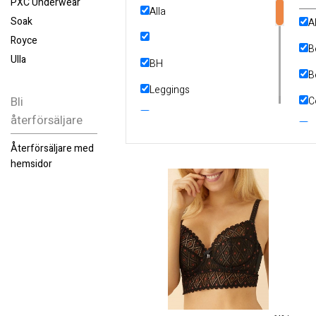
PXC Underwear
Alla
Soak
A
Royce
B
Ulla
BH
B
Leggings
Bli
C
Linne
återförsäljare
L
Tillbehör
Återförsäljare med
P
hemsidor
Trosor
R
U