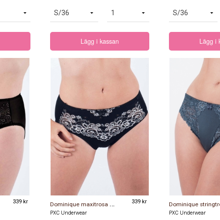
Lägg i kassan
Lägg i
339 kr
D
ominique maxitrosa svart/silver
339 kr
PXC Underwear
PXC Underwear