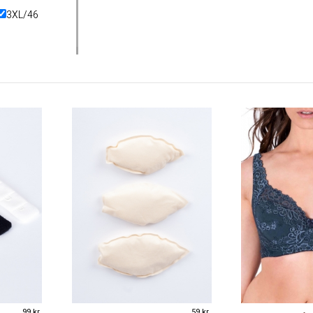
3XL/46
D
D
D
99 kr
59 kr