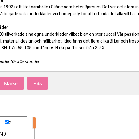
ia
992 i ett litet samhälle i Skåne som heter Bjärnum. Det var det stora in
 började sälja underkläder via homeparty för att erbjuda det alla vill ha, u
äder
 tillverkade sina egna underkläder vilket blev en stor succé! Vår passio
l, material, design och hållbarhet. Idag finns det flera olika BH:ar och tro
. BH, från 65-105 i omfång A-H i kupa. Trosor från S-5XL.
der för alla stunder
Märke
Pris
L
XL
/40