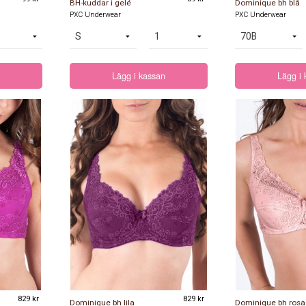
BH-kuddar i gelé
Dominique bh blå
PXC Underwear
PXC Underwear
Lägg i kassan
Lägg i
D
D
D
829 kr
829 kr
Dominique bh lila
Dominique bh rosa