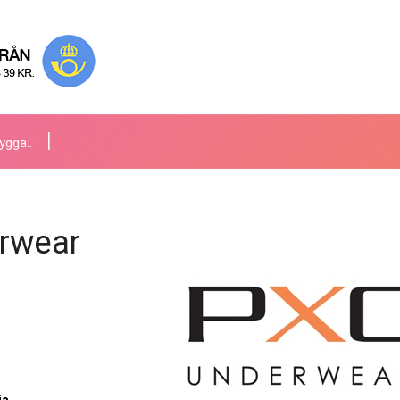
ygga..
rwear