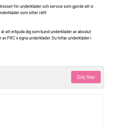
tresset för underkläder och service som gjorde att vi
nderkläder som sitter rätt!
n är att erbjuda dig som kund underkläder av absolut
sor av PXC´s egna underkläder. Du hittar underkläder i
Dölj filter