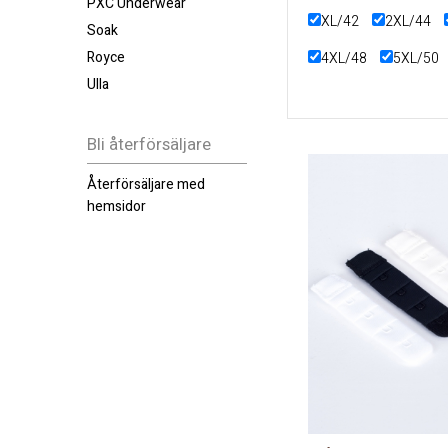
PXC Underwear
XL/42
2XL/44
Soak
Royce
4XL/48
5XL/50
Ulla
70B
70C
70
70E
70F
70G
Bli återförsäljare
70H
Återförsäljare med
hemsidor
75B
75C
75
75E
75F
75G
75H
80B
80C
80