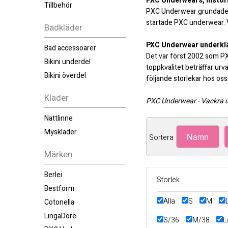
PXC Underwears, histor
Tillbehör
PXC Underwear grundades 1
startade PXC underwear. Vi
Badkläder
PXC Underwear underkl
Bad accessoarer
Det var först 2002 som PXC
Bikini underdel
toppkvalitet beträffar urva
Bikini överdel
följande storlekar hos oss
Kläder
PXC Underwear - Vackra un
Nattlinne
Myskläder
Namn
Sortera
Märken
Berlei
Storlek
Bestform
Alla
S
M
Cotonella
LingaDore
S/36
M/38
L