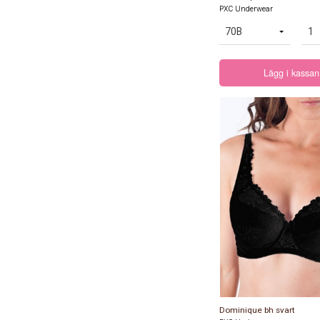
PXC Underwear
95H
Lägg i kassan
100B
100C
1
100E
100F
1
100H
105B
105D
1
105F
105G
1
Dominique bh svart