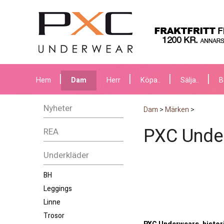
Hem
Dam
Herr
Köpa..
Sälja..
B
Nyheter
Dam
>
Märken
>
PXC Unde
REA
Underkläder
BH
Leggings
Linne
Trosor