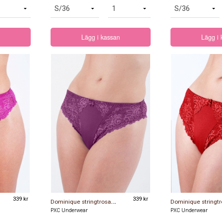
Lägg i kassan
Lägg i
339 kr
D
ominique stringtrosa lila
339 kr
PXC Underwear
PXC Underwear