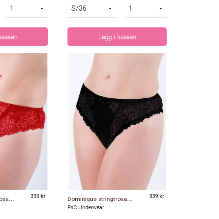
 kassan
Lägg i kassan
D
ominique stringtrosa röd
339 kr
D
ominique stringtrosa svart
339 kr
PXC Underwear