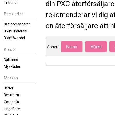
din PXC återförsäljare.
Tillbehör
rekomenderar vi dig at
Badkläder
en återförsäljare att 
Bad accessoarer
Bikini underdel
Bikini överdel
Namn
Märke
Sortera
Kläder
Nattlinne
Myskläder
Märken
Berlei
Bestform
Cotonella
LingaDore