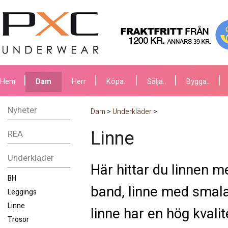
Hem
Dam
Herr
Köpa..
Sälja..
Bygga..
Nyheter
Dam
>
Underkläder
>
Linne
REA
Underkläder
Här hittar du linnen 
BH
band, linne med smala 
Leggings
Linne
linne har en hög kvali
Trosor