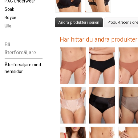
PXC Underwear
Soak
Royce
Andra produkter i serien
Produktrecensione
Ulla
Här hittar du andra produkter
Bli
återförsäljare
Återförsäljare med
hemsidor