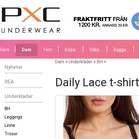
Hem
Dam
Herr
Köpa..
Sälja..
Bygga..
Dam
>
Underkläder
>
BH
>
Nyheter
Daily Lace t-shir
REA
Underkläder
BH
Leggings
Linne
Trosor