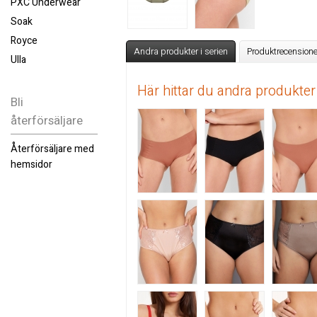
PXC Underwear
Soak
Royce
Andra produkter i serien
Produktrecensione
Ulla
Här hittar du andra produkter
Bli
återförsäljare
Återförsäljare med
hemsidor