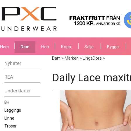
Hem
Dam
Herr
Köpa..
Sälja..
Bygga..
Dam
>
Märken
>
LingaDore
>
Nyheter
Daily Lace maxit
REA
Underkläder
BH
Leggings
Linne
Trosor