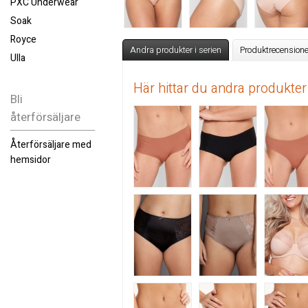
PXC Underwear
Soak
Royce
Andra produkter i serien
Produktrecensione
Ulla
Här hittar du andra produkter
Bli
återförsäljare
Återförsäljare med
hemsidor