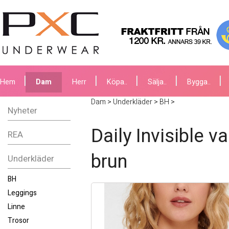
Hem
Dam
Herr
Köpa..
Sälja..
Bygga..
Dam
>
Underkläder
>
BH
>
Nyheter
Daily Invisible 
REA
brun
Underkläder
BH
Leggings
Linne
Trosor