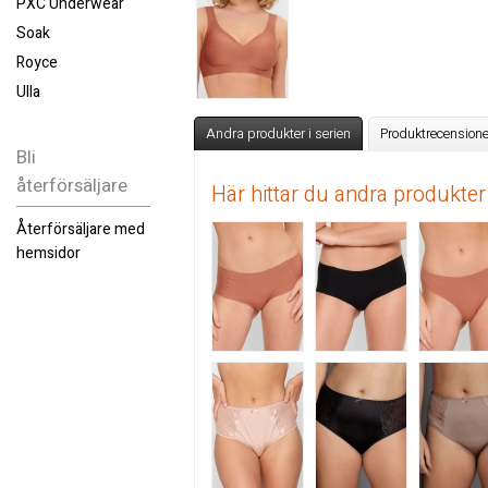
PXC Underwear
Soak
Royce
Ulla
Andra produkter i serien
Produktrecensione
Bli
återförsäljare
Här hittar du andra produkter
Återförsäljare med
hemsidor