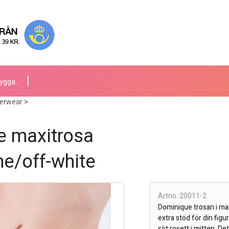
ygga..
erwear
>
e maxitrosa
e/off-white
Artno: 20011-2
Dominique trosan i max
extra stöd för din figu
söt rosett i mitten. De