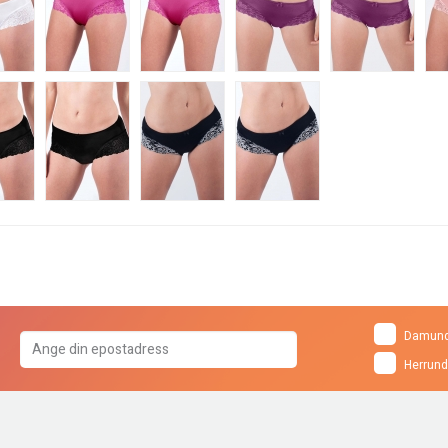
Damund
Herrund