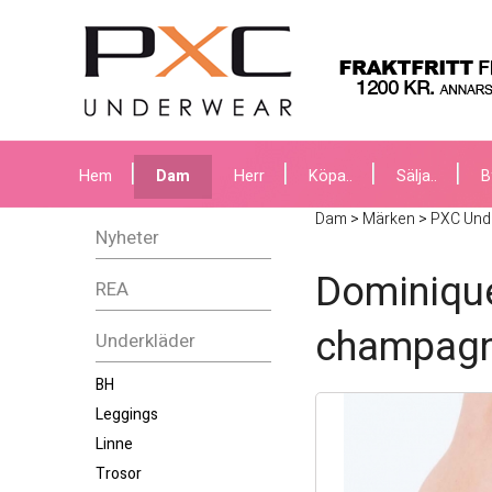
Hem
Dam
Herr
Köpa..
Sälja..
B
Dam
>
Märken
>
PXC Und
Nyheter
Dominiqu
REA
champagn
Underkläder
BH
Leggings
Linne
Trosor