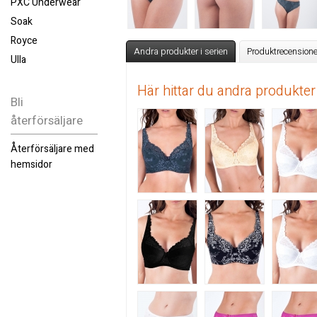
PXC Underwear
Soak
Royce
Andra produkter i serien
Produktrecensione
Ulla
Här hittar du andra produkter
Bli
återförsäljare
Återförsäljare med
hemsidor