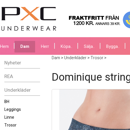
Hem
Dam
Herr
Köpa..
Sälja..
Bygga..
Dam
>
Underkläder
>
Trosor
>
Nyheter
Dominique string
REA
Underkläder
BH
Leggings
Linne
Trosor