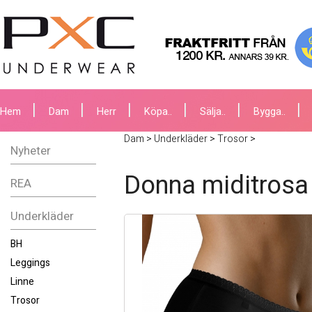
Hem
Dam
Herr
Köpa..
Sälja..
Bygga..
Dam
>
Underkläder
>
Trosor
>
Nyheter
Donna miditrosa 
REA
Underkläder
BH
Leggings
Linne
Trosor