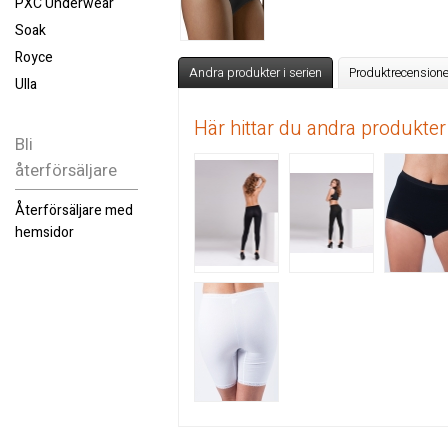
PXC Underwear
Soak
Royce
Andra produkter i serien
Produktrecensione
Ulla
Här hittar du andra produkter
Bli
återförsäljare
Återförsäljare med
hemsidor