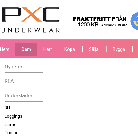
Hem
Dam
Herr
Köpa..
Sälja..
Bygga..
Nyheter
REA
Underkläder
BH
Leggings
Linne
Trosor