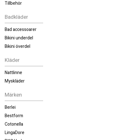
Tillbehör
Badkläder
Bad accessoarer
Bikini underdel
Bikini överdel
Kläder
Nattlinne
Myskläder
Märken
Berlei
Bestform
Cotonella
LingaDore