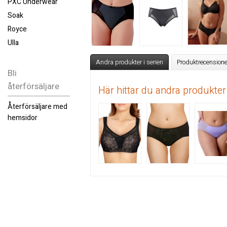
PXC Underwear
Soak
Royce
Ulla
Andra produkter i serien
Produktrecensione
Bli
återförsäljare
Här hittar du andra produkter
Återförsäljare med
hemsidor