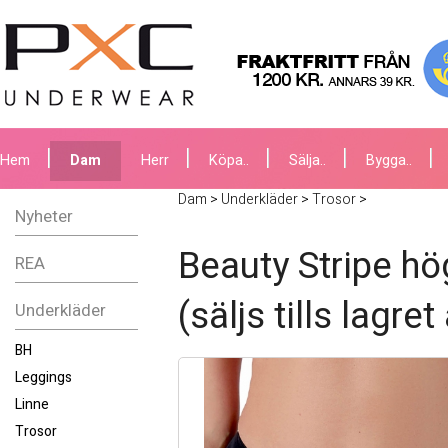
Hem
Dam
Herr
Köpa..
Sälja..
Bygga..
Dam
>
Underkläder
>
Trosor
>
Nyheter
Beauty Stripe hö
REA
(säljs tills lagret
Underkläder
BH
Leggings
Linne
Trosor