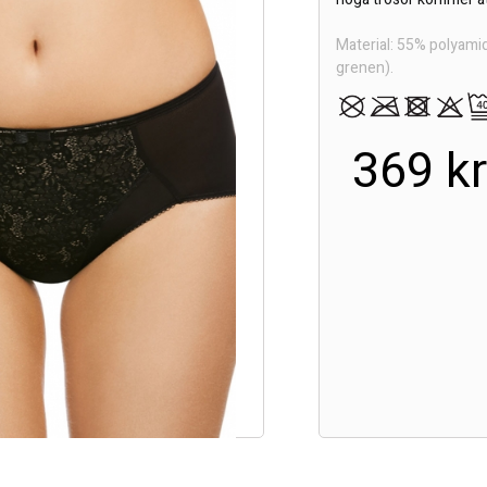
Material: 55% polyami
grenen).
369 k