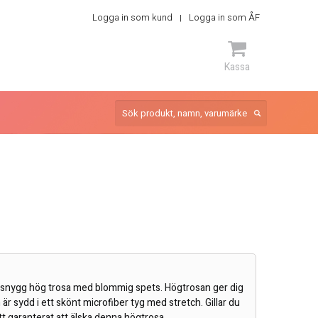
Logga in som kund
Logga in som ÅF
Kassa
ARTIKEL
 snygg hög trosa med blommig spets. Högtrosan ger dig
är sydd i ett skönt microfiber tyg med stretch. Gillar du
t garanterat att älska denna högtrosa.