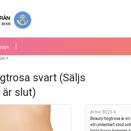
ygga..
sor
>
gtrosa svart (Säljs
t är slut)
Artno: B523-4
Beauty högtrosa är en
ett underbart stöd och 
höga trosor kommer at