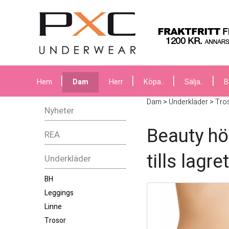
Hem
Dam
Herr
Köpa..
Sälja..
B
Dam
>
Underkläder
>
Tro
Nyheter
Beauty hö
REA
tills lagre
Underkläder
BH
Leggings
Linne
Trosor