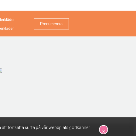
erkläder
erkläder
 att fortsätta surfa på vår webbplats godkänner
×