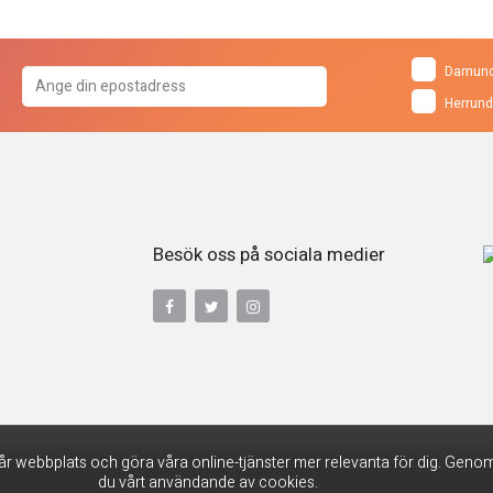
Damund
Herrund
Besök oss på sociala medier
år webbplats och göra våra online-tjänster mer relevanta för dig. Genom
du vårt användande av cookies.