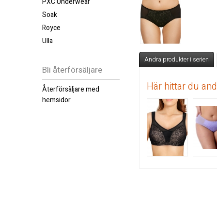
PXC Underwear
Soak
Royce
Ulla
Andra produkter i serien
Bli återförsäljare
Här hittar du an
Återförsäljare med
hemsidor