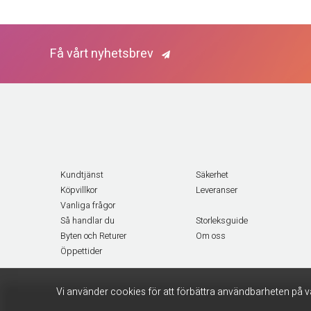
Få vårt nyhetsbrev
Kundtjänst
Säkerhet
Köpvillkor
Leveranser
Vanliga frågor
Så handlar du
Storleksguide
Byten och Returer
Om oss
Öppettider
Vi använder cookies för att förbättra användbarheten på v