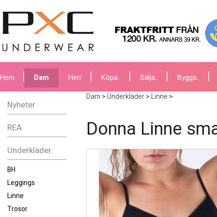
Hem
Dam
Herr
Köpa..
Sälja..
Bygga..
Dam
>
Underkläder
>
Linne
>
Nyheter
Donna Linne sma
REA
Underkläder
BH
Leggings
Linne
Trosor