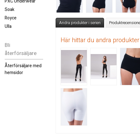
PXC Underwear
Soak
Royce
Andra produkter i serien
Produktrecensione
Ulla
Här hittar du andra produkter
Bli
återförsäljare
Återförsäljare med
hemsidor