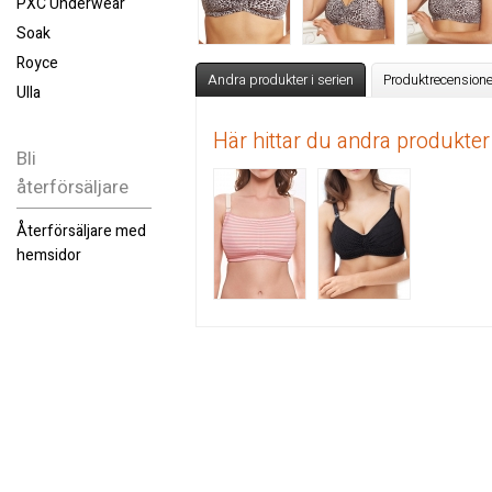
PXC Underwear
Soak
Royce
Andra produkter i serien
Produktrecensione
Ulla
Här hittar du andra produkter
Bli
återförsäljare
Återförsäljare med
hemsidor