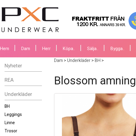
Hem
Dam
Herr
Köpa..
Sälja..
Bygga..
Dam
>
Underkläder
>
BH
>
Nyheter
Blossom amning
REA
Underkläder
BH
Leggings
Linne
Trosor