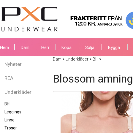
Hem
Dam
Herr
Köpa..
Sälja..
Bygga..
Dam
>
Underkläder
>
BH
>
Nyheter
Blossom amnings
REA
Underkläder
BH
Leggings
Linne
Trosor