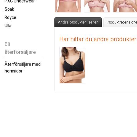
PXC Underwear
Soak
Royce
Andra produkter i serien
Produktrecensione
Ulla
Här hittar du andra produkter
Bli
återförsäljare
Återförsäljare med
hemsidor