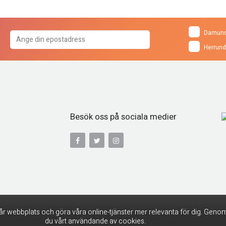
Damund
Herrund
Besök oss på sociala medier
år webbplats och göra våra online-tjänster mer relevanta för dig. Genom
du vårt användande av cookies.