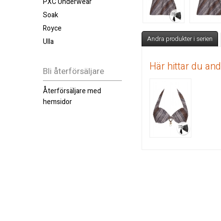
PXC Underwear
Soak
Royce
Andra produkter i serien
Ulla
Här hittar du an
Bli återförsäljare
Återförsäljare med
hemsidor