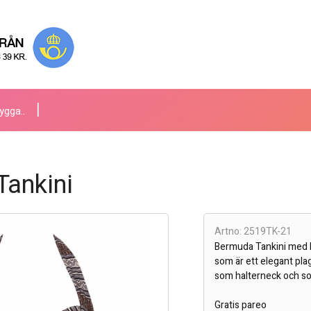
ygga..
ankini
Artno: 2519TK-21
Bermuda Tankini med ha
som är ett elegant pla
som halterneck och so
Gratis pareo