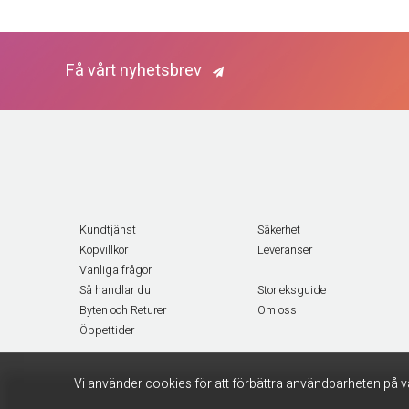
Få vårt nyhetsbrev
Kundtjänst
Säkerhet
Köpvillkor
Leveranser
Vanliga frågor
Så handlar du
Storleksguide
Byten och Returer
Om oss
Öppettider
Vi använder cookies för att förbättra användbarheten på v