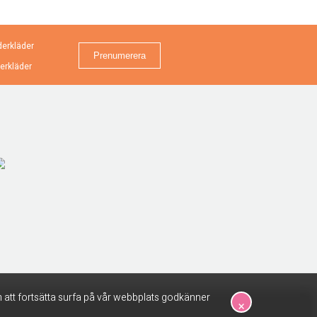
erkläder
erkläder
 att fortsätta surfa på vår webbplats godkänner
×