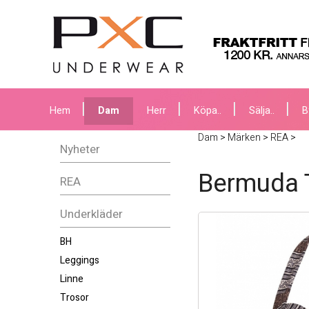
Hem
Dam
Herr
Köpa..
Sälja..
B
Dam
>
Märken
>
REA
>
Nyheter
Bermuda T
REA
Underkläder
BH
Leggings
Linne
Trosor