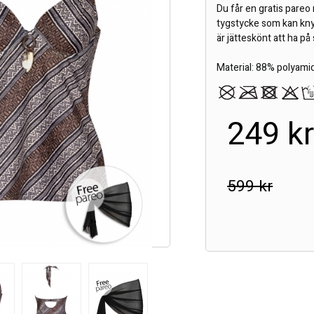
Du får en gratis pareo 
tygstycke som kan kny
är jätteskönt att ha på
Material: 88% polyami
249 k
599 kr