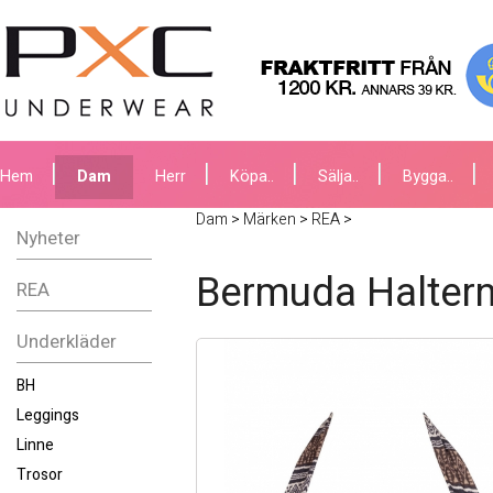
Hem
Dam
Herr
Köpa..
Sälja..
Bygga..
Dam
>
Märken
>
REA
>
Nyheter
Bermuda Halter
REA
Underkläder
BH
Leggings
Linne
Trosor