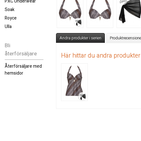
PXC Underwear
Soak
Royce
Ulla
Andra produkter i serien
Produktrecensione
Bli
återförsäljare
Här hittar du andra produkter
Återförsäljare med
hemsidor