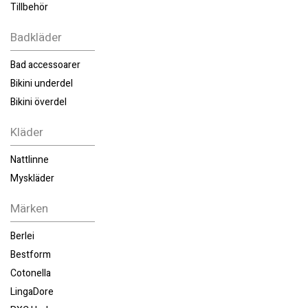
Tillbehör
Badkläder
Bad accessoarer
Bikini underdel
Bikini överdel
Kläder
Nattlinne
Myskläder
Märken
Berlei
Bestform
Cotonella
LingaDore