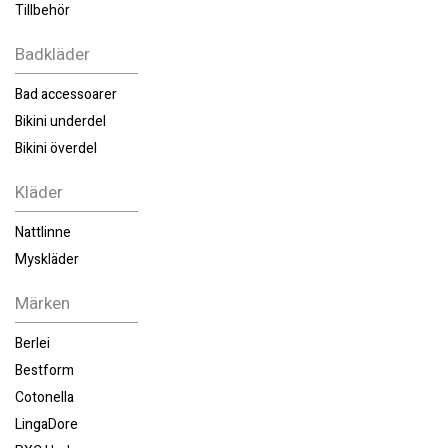
Tillbehör
Badkläder
Bad accessoarer
Bikini underdel
Bikini överdel
Kläder
Nattlinne
Myskläder
Märken
Berlei
Bestform
Cotonella
LingaDore