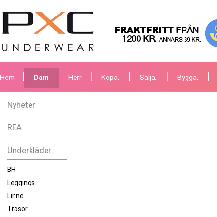
Hem
Dam
Herr
Köpa..
Sälja..
Bygga..
Nyheter
REA
Underkläder
BH
Leggings
Linne
Trosor