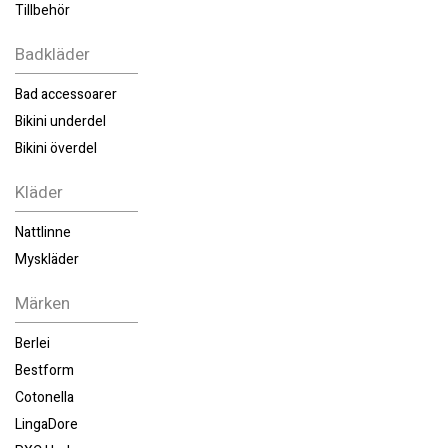
Tillbehör
Badkläder
Bad accessoarer
Bikini underdel
Bikini överdel
Kläder
Nattlinne
Myskläder
Märken
Berlei
Bestform
Cotonella
LingaDore