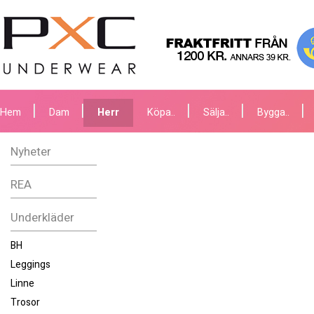
Hem
Dam
Herr
Köpa..
Sälja..
Bygga..
Nyheter
REA
Underkläder
BH
Leggings
Linne
Trosor