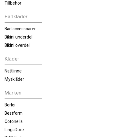
Tillbehör
Badkläder
Bad accessoarer
Bikini underdel
Bikini överdel
Kläder
Nattlinne
Myskläder
Märken
Berlei
Bestform
Cotonella
LingaDore