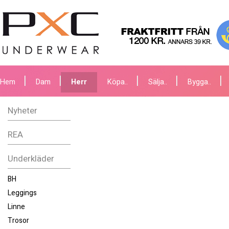
Hem
Dam
Herr
Köpa..
Sälja..
Bygga..
Nyheter
REA
Underkläder
BH
Leggings
Linne
Trosor