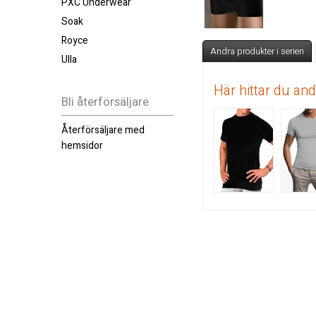
PXC Underwear
Soak
Royce
Andra produkter i serien
Ulla
Här hittar du an
Bli återförsäljare
Återförsäljare med
hemsidor