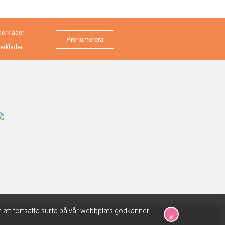
erkläder
erkläder
 att fortsätta surfa på vår webbplats godkänner
×