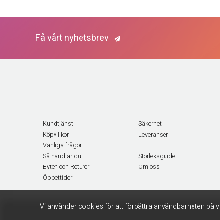
Få vårt nyhetsbrev
Kundtjänst
Säkerhet
Köpvillkor
Leveranser
Vanliga frågor
Så handlar du
Storleksguide
Byten och Returer
Om oss
Öppettider
Vi använder cookies för att förbättra användbarheten på v