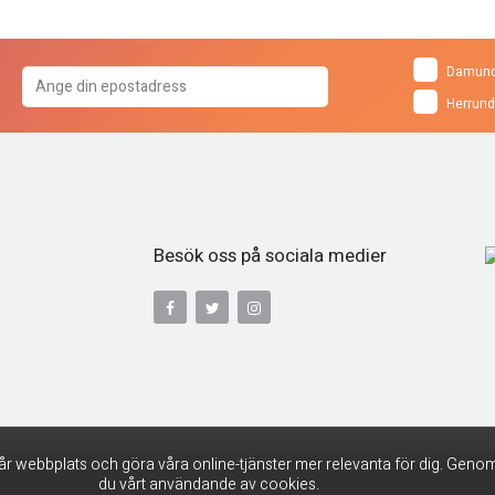
Damund
Herrund
Besök oss på sociala medier
år webbplats och göra våra online-tjänster mer relevanta för dig. Genom
du vårt användande av cookies.