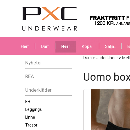
Hem
Dam
Herr
Köpa..
Sälja..
B
Dam
>
Underkläder
>
Mel
Nyheter
Uomo box
REA
Underkläder
BH
Leggings
Linne
Trosor