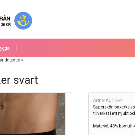
ygga..
landagsrea
>
er svart
Artno: AU112-4
Superskön boxerkalson
tillverkat i ett mjukt 
Material: 48% bomull,