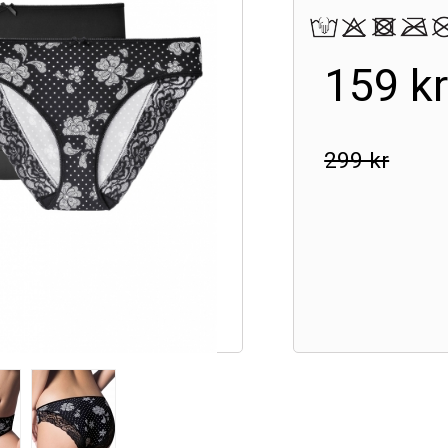
159 k
299 kr