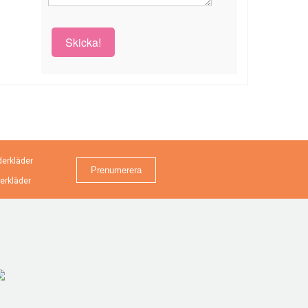
Skicka!
erkläder
erkläder