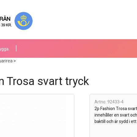
ygga..
uarirea
>
n Trosa svart tryck
Artno: 92433-4
2p Fashion Trosa svart
innehåller en svart och
baktill och är sydd i et