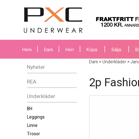
Hem
Dam
Herr
Köpa..
Sälja..
B
Dam
>
Underkläder
>
Jan
Nyheter
2p Fashio
REA
Underkläder
BH
Leggings
Linne
Trosor