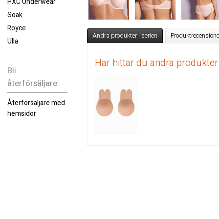
PXC Underwear
Soak
Royce
Andra produkter i serien
Produktrecensione
Ulla
Här hittar du andra produkter
Bli
återförsäljare
Återförsäljare med
hemsidor