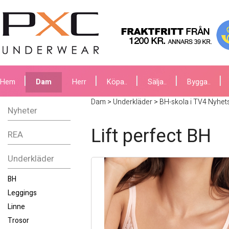
Hem
Dam
Herr
Köpa..
Sälja..
Bygga..
Dam
>
Underkläder
>
BH-skola i TV4 Nyhe
Nyheter
Lift perfect BH
REA
Underkläder
BH
Leggings
Linne
Trosor