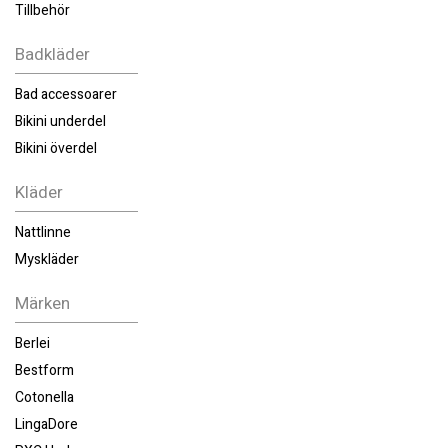
Tillbehör
Badkläder
Bad accessoarer
Bikini underdel
Bikini överdel
Kläder
Nattlinne
Myskläder
Märken
Berlei
Bestform
Cotonella
LingaDore