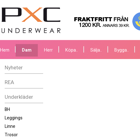
Hem
Dam
Herr
Köpa..
Sälja..
Bygga..
Nyheter
REA
Underkläder
BH
Leggings
Linne
Trosor