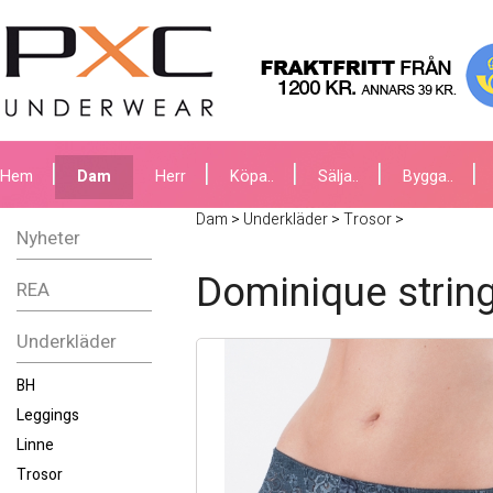
Hem
Dam
Herr
Köpa..
Sälja..
Bygga..
Dam
>
Underkläder
>
Trosor
>
Nyheter
Dominique string
REA
Underkläder
BH
Leggings
Linne
Trosor