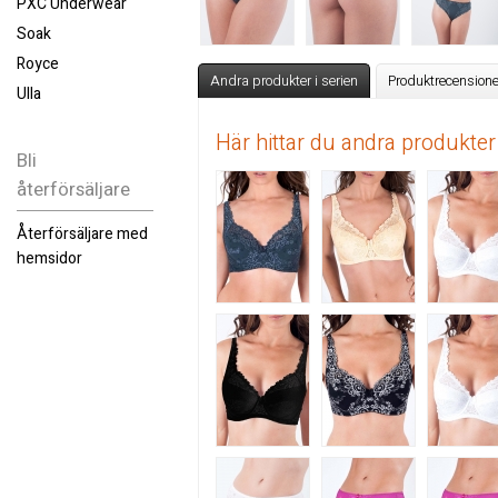
PXC Underwear
Soak
Royce
Andra produkter i serien
Produktrecensione
Ulla
Här hittar du andra produkter
Bli
återförsäljare
Återförsäljare med
hemsidor