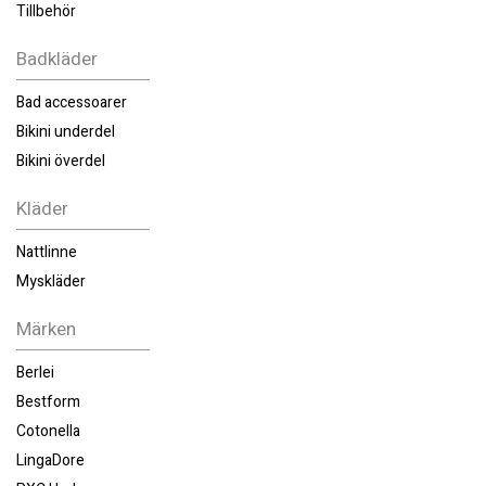
Tillbehör
Badkläder
Bad accessoarer
Bikini underdel
Bikini överdel
Kläder
Nattlinne
Myskläder
Märken
Berlei
Bestform
Cotonella
LingaDore