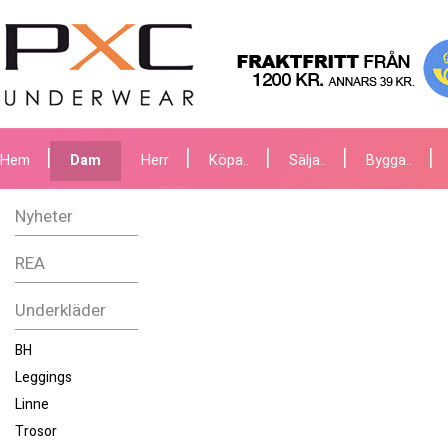
Hem
Dam
Herr
Köpa..
Sälja..
Bygga..
Nyheter
REA
Underkläder
BH
Leggings
Linne
Trosor