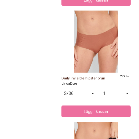
Lägg i kassan
279 kr
Daily invisible hipster brun
LingaDore
Lägg i kassan