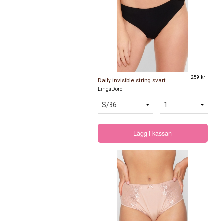
259 kr
Daily invisible string svart
LingaDore
Lägg i kassan