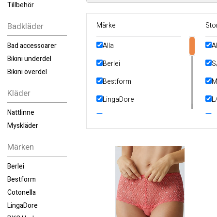
Tillbehör
Badkläder
Märke
Sto
Bad accessoarer
Alla
A
Bikini underdel
Berlei
S
Bikini överdel
Bestform
M
Kläder
LingaDore
L
Nattlinne
PXC Underwear
2
Myskläder
2
Märken
4
Berlei
Bestform
Cotonella
LingaDore