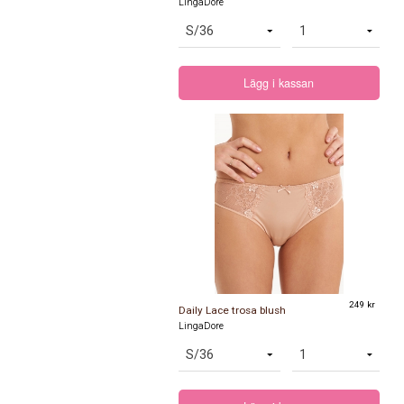
LingaDore
Lägg i kassan
249 kr
Daily Lace trosa blush
LingaDore