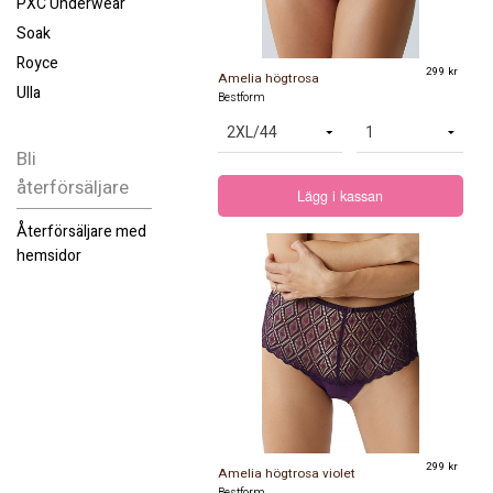
PXC Underwear
Soak
Royce
299 kr
Amelia högtrosa
Ulla
Bestform
Bli
återförsäljare
Lägg i kassan
Återförsäljare med
hemsidor
299 kr
Amelia högtrosa violet
Bestform