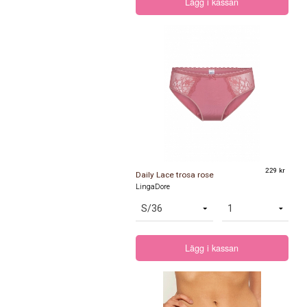
Lägg i kassan
229 kr
Daily Lace trosa rose
LingaDore
Lägg i kassan