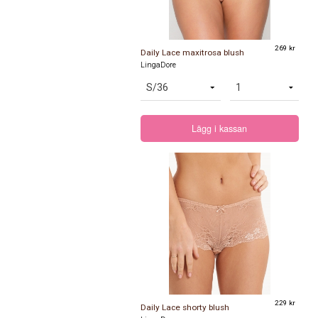
269 kr
Daily Lace maxitrosa blush
LingaDore
Lägg i kassan
229 kr
Daily Lace shorty blush