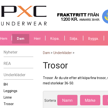
Hem
Dam
Herr
Köpa..
Sälja..
Bygga..
Nyheter
Dam
>
Underkläder
>
Trosor
REA
Underkläder
Trosor: Är du ute efter att köpa fina trosor, 
med storlekar 36-50.
BH
Leggings
Linne
Namn
Märke
Sortera
Trosor