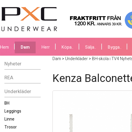
Hem
Dam
Herr
Köpa..
Sälja..
Bygga..
Dam
>
Underkläder
>
BH-skola i TV4 Nyhe
Nyheter
Kenza Balconett
REA
Underkläder
BH
Leggings
Linne
Trosor