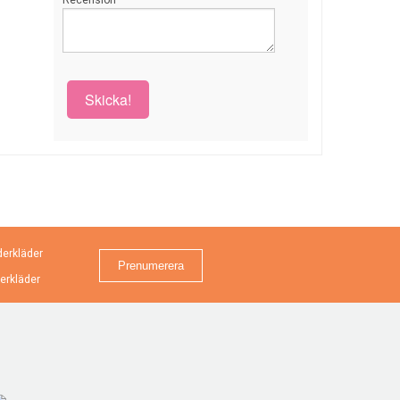
Recension
Skicka!
erkläder
erkläder