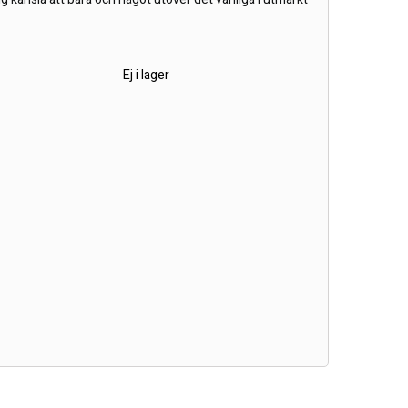
r
Ej i lager