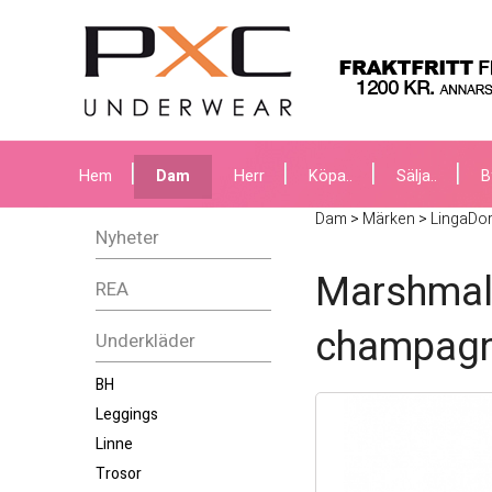
Hem
Dam
Herr
Köpa..
Sälja..
B
Dam
>
Märken
>
LingaDo
Nyheter
Marshmal
REA
champag
Underkläder
BH
Leggings
Linne
Trosor