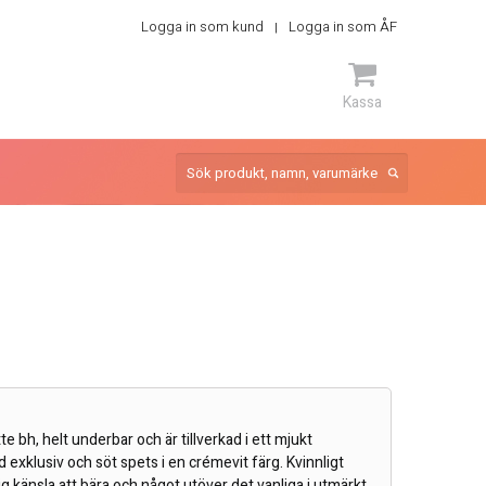
Logga in som kund
Logga in som ÅF
Kassa
ARTIKEL
 bh, helt underbar och är tillverkad i ett mjukt
 exklusiv och söt spets i en crémevit färg. Kvinnligt
ig känsla att bära och något utöver det vanliga i utmärkt