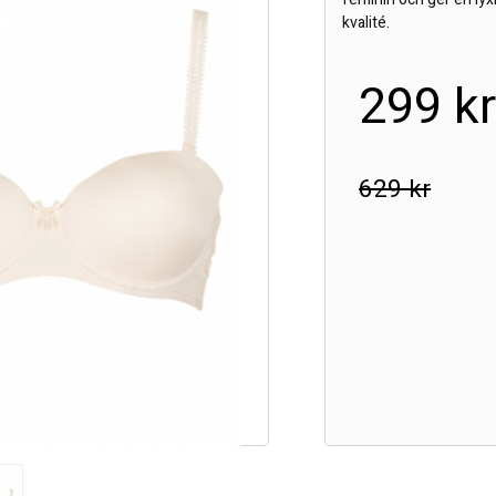
kvalité.
299 k
629 kr