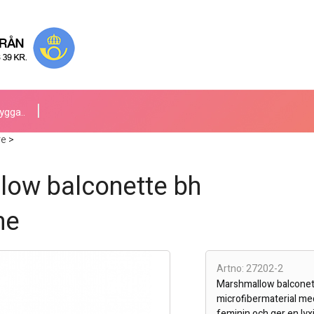
ygga..
re
>
low balconette bh
ne
Artno: 27202-2
Marshmallow balconette
microfibermaterial med
feminin och ger en lyx