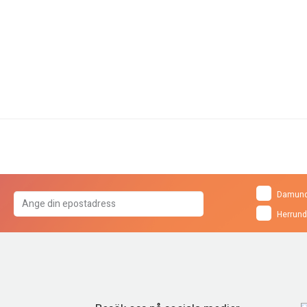
Damund
Herrund