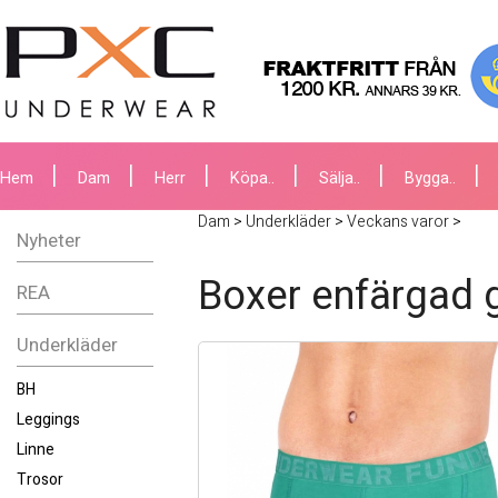
Hem
Dam
Herr
Köpa..
Sälja..
Bygga..
Dam
>
Underkläder
>
Veckans varor
>
Nyheter
Boxer enfärgad 
REA
Underkläder
BH
Leggings
Linne
Trosor