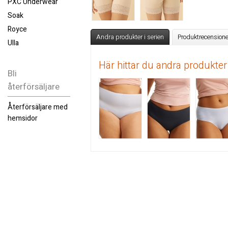
PXC Underwear
Soak
Royce
Andra produkter i serien
Produktrecensione
Ulla
Här hittar du andra produkter
Bli
återförsäljare
Återförsäljare med
hemsidor