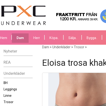
Hem
Dam
Herr
Köpa..
Sälja..
Bygga..
Dam
>
Underkläder
>
Trosor
>
Nyheter
Eloisa trosa khak
REA
Underkläder
BH
Leggings
Linne
Trosor