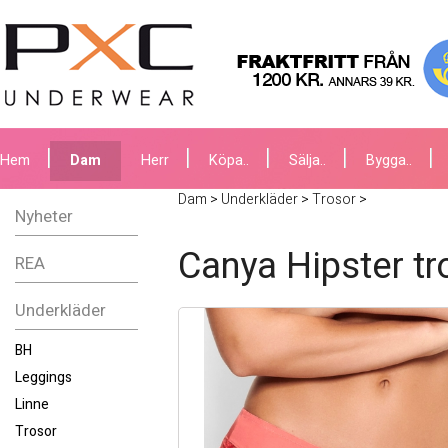
Hem
Dam
Herr
Köpa..
Sälja..
Bygga..
Dam
>
Underkläder
>
Trosor
>
Nyheter
Canya Hipster tr
REA
Underkläder
BH
Leggings
Linne
Trosor