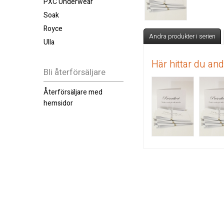
PXC Underwear
Soak
Royce
Andra produkter i serien
Ulla
Här hittar du an
Bli återförsäljare
Återförsäljare med
hemsidor