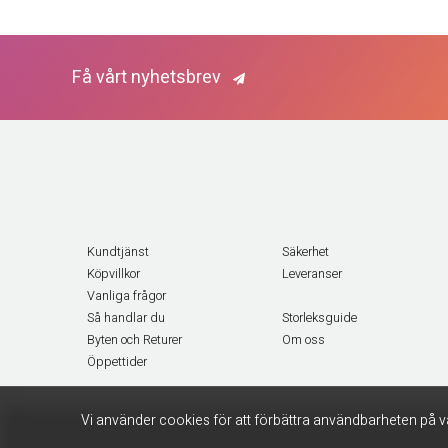
Få vårt nyhetsbrev
Kundtjänst
Säkerhet
Köpvillkor
Leveranser
Vanliga frågor
Så handlar du
Storleksguide
Byten och Returer
Om oss
Öppettider
Vi använder cookies för att förbättra användbarheten på v