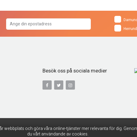
Damund
Herrund
Besök oss på sociala medier
år webbplats och göra våra online-tjänster mer relevanta för dig. Genom
du vårt användande av cookies.