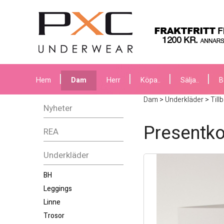
Hem
Dam
Herr
Köpa..
Sälja..
B
Dam
>
Underkläder
>
Till
Nyheter
Presentko
REA
Underkläder
BH
Leggings
Linne
Trosor