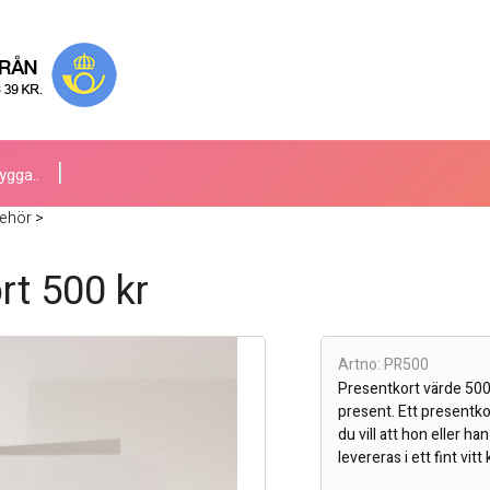
ygga..
behör
>
rt 500 kr
Artno: PR500
Presentkort värde 500 k
present. Ett presentk
du vill att hon eller ha
levereras i ett fint vi