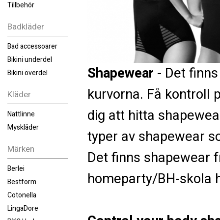
Tillbehör
Badkläder
Bad accessoarer
Bikini underdel
Shapewear
- Det finns
Bikini överdel
kurvorna. Få kontroll
Kläder
dig att hitta shapewea
Nattlinne
Myskläder
typer av shapewear so
Märken
Det finns shapewear fr
Berlei
homeparty/BH-skola h
Bestform
Cotonella
LingaDore