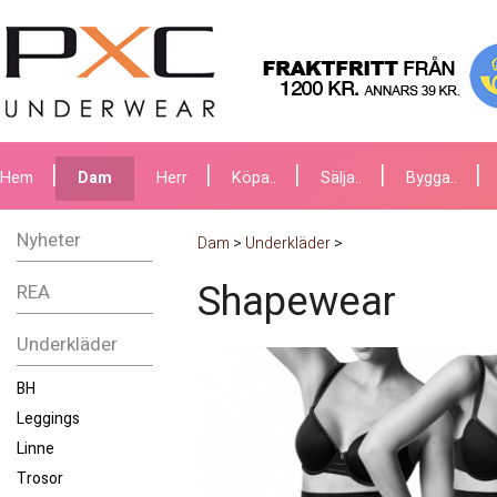
Hem
Dam
Herr
Köpa..
Sälja..
Bygga..
Nyheter
Dam
>
Underkläder
>
Shapewear
REA
Underkläder
BH
Leggings
Linne
Trosor