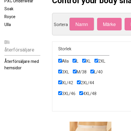
Control your body sh
PXC Underwear
Soak
Royce
Namn
Märke
Sortera
Ulla
Bli
Storlek
återförsäljare
Alla
L
XL
2XL
Återförsäljare med
hemsidor
3XL
M/38
L/40
XL/42
2XL/44
3XL/46
4XL/48