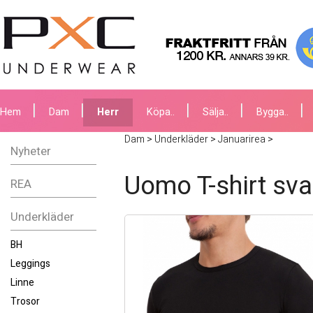
Hem
Dam
Herr
Köpa..
Sälja..
Bygga..
Dam
>
Underkläder
>
Januarirea
>
Nyheter
Uomo T-shirt sva
REA
Underkläder
BH
Leggings
Linne
Trosor