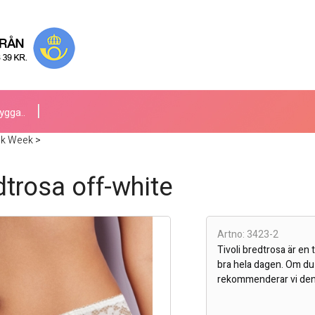
ygga..
ck Week
>
dtrosa off-white
Artno: 3423-2
Tivoli bredtrosa är en
bra hela dagen. Om du v
rekommenderar vi den