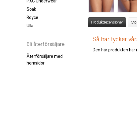
PXC Underwear
Soak
Royce
Produktrecensioner
Sto
Ulla
Så här tycker v
Bli återförsäljare
Den här produkten har i
Återförsäljare med
hemsidor