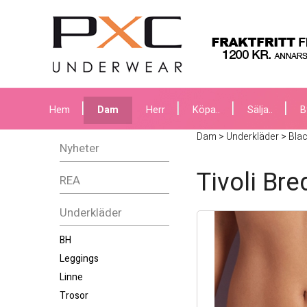
Hem
Dam
Herr
Köpa..
Sälja..
B
Dam
>
Underkläder
>
Bla
Nyheter
Tivoli Bre
REA
Underkläder
BH
Leggings
Linne
Trosor