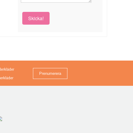
Skicka!
erkläder
erkläder