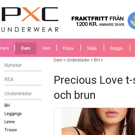
Hem
Dam
Herr
Köpa..
Sälja..
Bygga..
Dam
>
Underkläder
>
BH
>
Nyheter
Precious Love t-s
REA
och brun
Underkläder
BH
Leggings
Linne
Trosor