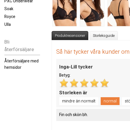
PXC Underwear
Soak
Royce
Ulla
Produktrecensioner
Storleksguide
Bli
återförsäljare
Så här tycker våra kunder o
Återförsäljare med
Inga-Lill tycker
hemsidor
Betyg:
Storleken är
mindre än normalt
normal
st
Fin och skön bh.