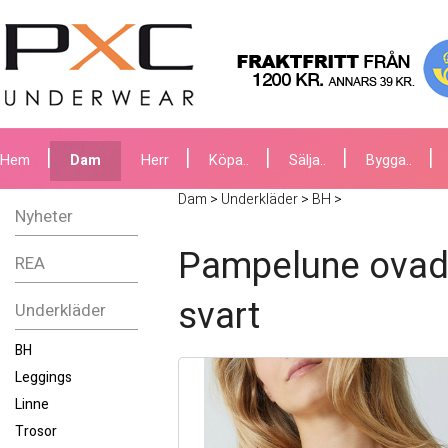
Hem
Dam
Herr
Köpa..
Sälja..
Bygga..
Dam
>
Underkläder
>
BH
>
Nyheter
Pampelune ovad
REA
svart
Underkläder
BH
Leggings
Linne
Trosor