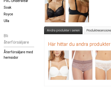
PXC Underwear
Soak
Royce
Ulla
Andra produkter i serien
Produktrecensione
Bli
återförsäljare
Här hittar du andra produkter
Återförsäljare med
hemsidor