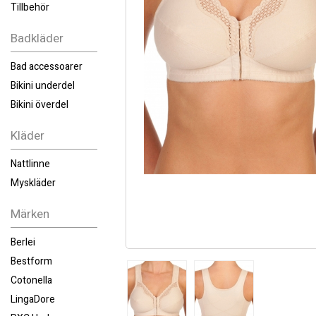
Tillbehör
Badkläder
Bad accessoarer
Bikini underdel
Bikini överdel
Kläder
Nattlinne
Myskläder
Märken
Berlei
Bestform
Cotonella
LingaDore