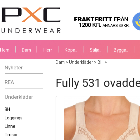
Hem
Dam
Herr
Köpa..
Sälja..
Bygga..
Dam
>
Underkläder
>
BH
>
Nyheter
Fully 531 ovadde
REA
Underkläder
BH
Leggings
Linne
Trosor