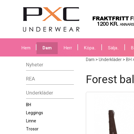
Hem
Dam
Herr
Köpa..
Sälja..
B
Dam
>
Underkläder
>
BH
Nyheter
Forest ba
REA
Underkläder
BH
Leggings
Linne
Trosor