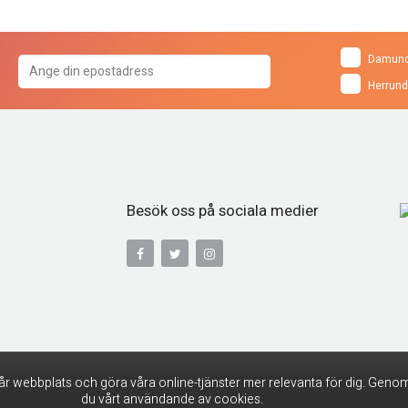
Damund
Herrund
Besök oss på sociala medier
år webbplats och göra våra online-tjänster mer relevanta för dig. Genom
du vårt användande av cookies.