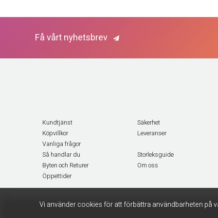
Få vårt nyhetsbrev
Kundtjänst
Säkerhet
Köpvillkor
Leveranser
Vanliga frågor
Så handlar du
Storleksguide
Byten och Returer
Om oss
Öppettider
Vi använder cookies för att förbättra användbarheten på v