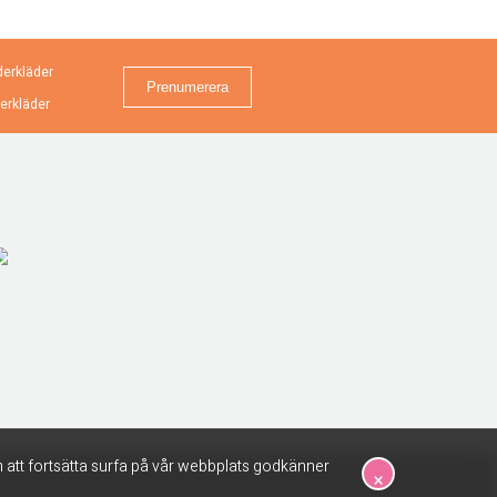
erkläder
erkläder
 att fortsätta surfa på vår webbplats godkänner
×