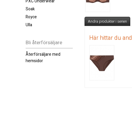
PXC Underwear
Soak
Royce
Andra produkter i serien
Ulla
Här hittar du an
Bli återförsäljare
Återförsäljare med
hemsidor