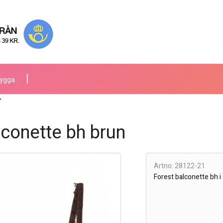
ygga..
>
lconette bh brun
Artno: 28122-21
Forest balconette bh i