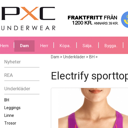
Hem
Dam
Herr
Köpa..
Sälja..
Bygga..
Dam
>
Underkläder
>
BH
>
Nyheter
Electrify sportto
REA
Underkläder
BH
Leggings
Linne
Trosor