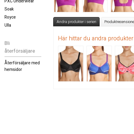
PXC Underwear
Soak
Royce
Andra produkter i serien
Produktrecensione
Ulla
Här hittar du andra produkter
Bli
återförsäljare
Återförsäljare med
hemsidor