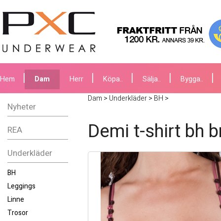
Hem
Dam
Herr
Köpa..
Sälja..
Bygga..
Dam
>
Underkläder
>
BH
>
Nyheter
Demi t-shirt bh b
REA
Underkläder
BH
Leggings
Linne
Trosor