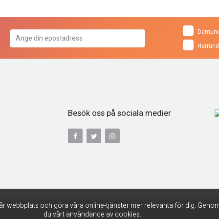
Damund
Herrund
Besök oss på sociala medier
år webbplats och göra våra online-tjänster mer relevanta för dig. Genom
du vårt användande av cookies.