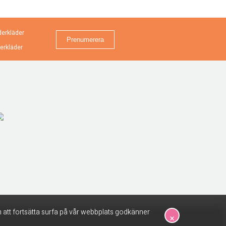
erkläder
erkläder
 att fortsätta surfa på vår webbplats godkänner
×