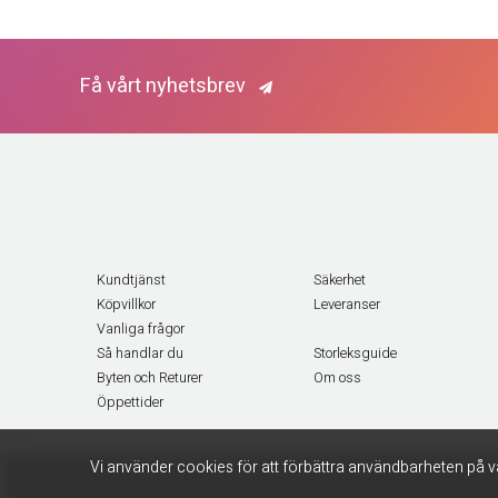
Få vårt nyhetsbrev
Kundtjänst
Säkerhet
Köpvillkor
Leveranser
Vanliga frågor
Så handlar du
Storleksguide
Byten och Returer
Om oss
Öppettider
Vi använder cookies för att förbättra användbarheten på v