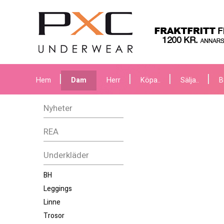
Hem
Dam
Herr
Köpa..
Sälja..
B
Nyheter
REA
Underkläder
BH
Leggings
Linne
Trosor