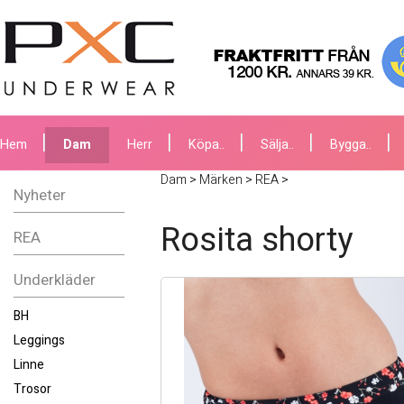
Hem
Dam
Herr
Köpa..
Sälja..
Bygga..
Dam
>
Märken
>
REA
>
Nyheter
Rosita shorty
REA
Underkläder
BH
Leggings
Linne
Trosor