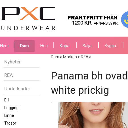
Hem
Dam
Herr
Köpa..
Sälja..
Bygga..
Dam
>
Märken
>
REA
>
Nyheter
Panama bh ovadd
REA
white prickig
Underkläder
BH
Leggings
Linne
Trosor