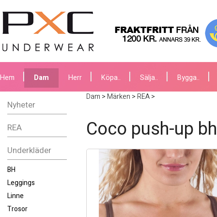
Hem
Dam
Herr
Köpa..
Sälja..
Bygga..
Dam
>
Märken
>
REA
>
Nyheter
Coco push-up bh
REA
Underkläder
BH
Leggings
Linne
Trosor